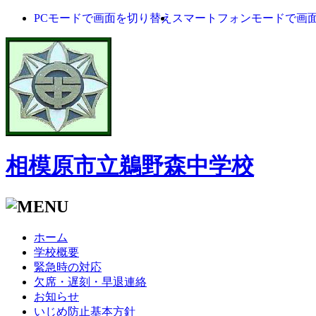
PCモードで画面を切り替え
スマートフォンモードで画
相模原市立鵜野森中学校
ホーム
学校概要
緊急時の対応
欠席・遅刻・早退連絡
お知らせ
いじめ防止基本方針