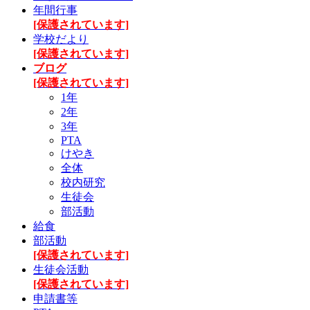
年間行事
[保護されています]
学校だより
[保護されています]
ブログ
[保護されています]
1年
2年
3年
PTA
けやき
全体
校内研究
生徒会
部活動
給食
部活動
[保護されています]
生徒会活動
[保護されています]
申請書等