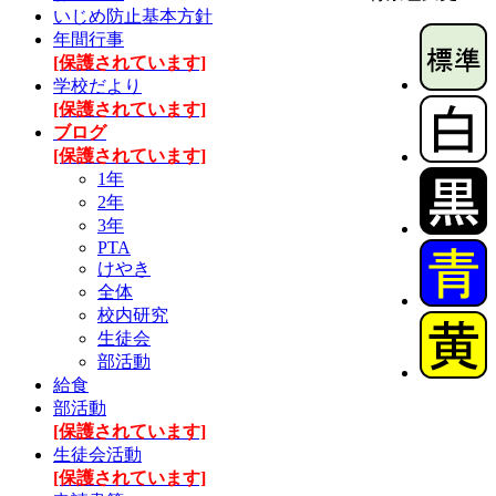
いじめ防止基本方針
年間行事
[保護されています]
学校だより
[保護されています]
ブログ
[保護されています]
1年
2年
3年
PTA
けやき
全体
校内研究
生徒会
部活動
給食
部活動
[保護されています]
生徒会活動
[保護されています]