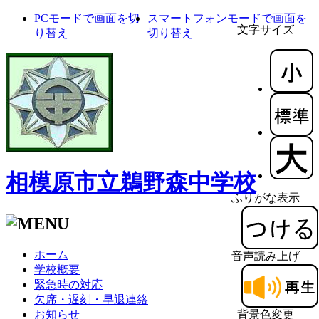
PCモードで画面を切
スマートフォンモードで画面を
文字サイズ
り替え
切り替え
相模原市立鵜野森中学校
ふりがな表示
ホーム
音声読み上げ
学校概要
緊急時の対応
欠席・遅刻・早退連絡
お知らせ
背景色変更