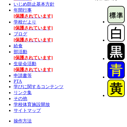
いじめ防止基本方針
年間行事
[保護されています]
学校だより
[保護されています]
ブログ
[保護されています]
給食
部活動
[保護されています]
生徒会活動
[保護されています]
申請書等
PTA
学びに関するコンテンツ
リンク集
その他
学校体育施設開放
サイトマップ
操作方法