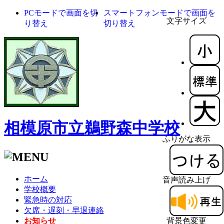
PCモードで画面を切
スマートフォンモードで画面を
文字サイズ
り替え
切り替え
相模原市立鵜野森中学校
ふりがな表示
ホーム
音声読み上げ
学校概要
緊急時の対応
欠席・遅刻・早退連絡
お知らせ
背景色変更